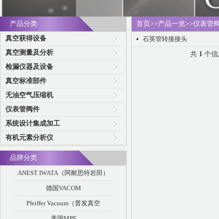
产品分类
首页
>>
产品一览
>>
仪表管
真空获得设备
石英管转接接头
•
真空测量及分析
共
1
个信
检漏仪器及设备
真空标准部件
无油空气压缩机
仪表管阀件
系统设计集成加工
有机元素分析仪
品牌分类
ANEST IWATA（阿耐思特岩田）
德国VACOM
Pfeiffer Vacuum（普发真空
美国MPF